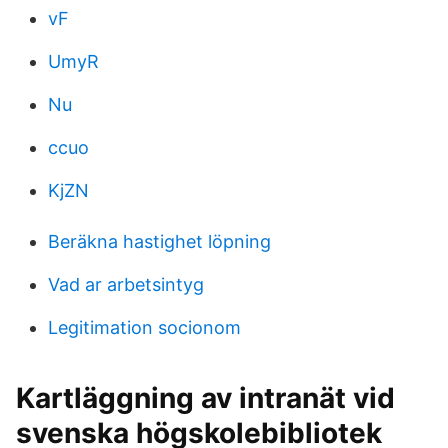
vF
UmyR
Nu
ccuo
KjZN
Beräkna hastighet löpning
Vad ar arbetsintyg
Legitimation socionom
Kartläggning av intranät vid
svenska högskolebibliotek