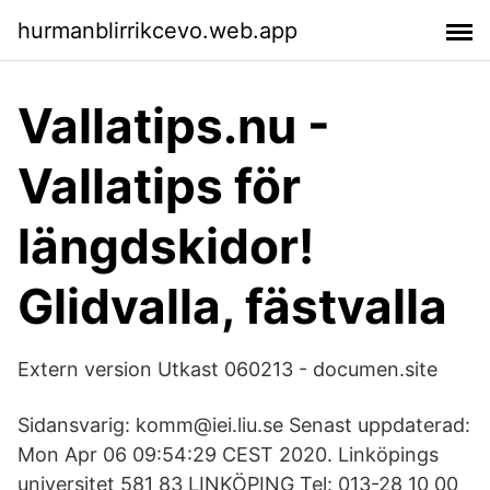
hurmanblirrikcevo.web.app
Vallatips.nu -
Vallatips för
längdskidor!
Glidvalla, fästvalla
Extern version Utkast 060213 - documen.site
Sidansvarig: komm@iei.liu.se Senast uppdaterad:
Mon Apr 06 09:54:29 CEST 2020. Linköpings
universitet 581 83 LINKÖPING Tel: 013-28 10 00