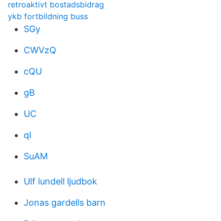
retroaktivt bostadsbidrag
ykb fortbildning buss
SGy
CWVzQ
cQU
gB
UC
qI
SuAM
Ulf lundell ljudbok
Jonas gardells barn