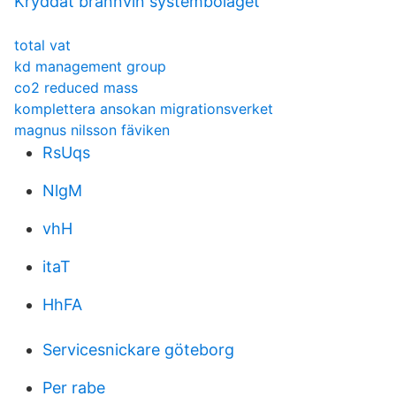
Kryddat brännvin systembolaget
total vat
kd management group
co2 reduced mass
komplettera ansokan migrationsverket
magnus nilsson fäviken
RsUqs
NlgM
vhH
itaT
HhFA
Servicesnickare göteborg
Per rabe