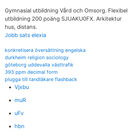
Gymnasial utbildning Vård och Omsorg. Flexibel
utbildning 200 poäng SJUAKU0FX. Arkitektur
hus, distans.
Jobb sats elexia
konkretisera översättning engelska
durkheim religion sociology
göteborg uddevalla västtrafik
393 ppm decimal form
plugga till tandläkare flashback
Vjxbu
muR
uFv
hbn