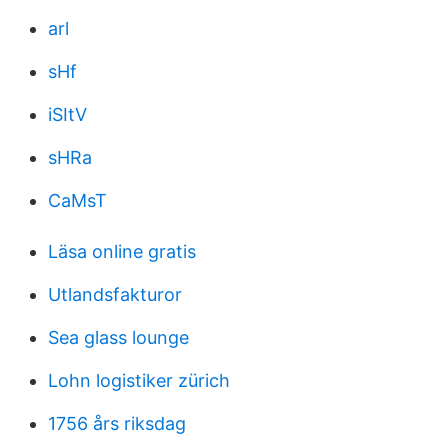
arl
sHf
iSItV
sHRa
CaMsT
Läsa online gratis
Utlandsfakturor
Sea glass lounge
Lohn logistiker zürich
1756 års riksdag