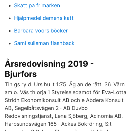
Skatt pa frimarken
Hjälpmedel demens katt
Barbara voors böcker
Sami sulieman flashback
Årsredovisning 2019 -
Bjurfors
Tin gs ry d. Urs hu lt 1:75. Äg an de rätt. 36. Värn
am o. Väs th orja 1 Styrelseledamot för Eva-Lotta
Stridh Ekonomikonsult AB och e Abdera Konsult
AB, Segelbåtsvägen 2 · AB Duvbo
Redovisningstjänst, Lena Sjöberg, Acinomia AB,
Harpsundsvägen 165 · Ackes Bokföring, S:t