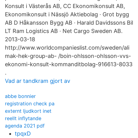
Konsult i Västerås AB, CC Ekonomikonsult AB,
Ekonomikonsult i Nässjö Aktiebolag · Grot bygg
AB D Håkansson Bygg AB · Harald Davidssons Bil
LT Ram Logistics AB · Net Cargo Sweden AB.
2013-03-18
http://www.worldcompanieslist.com/sweden/ali
mak-hek-group-ab- /boin-ohlsson-ohlsson-vvs-
ekonomi-konsult-kommanditbolag-916613-8033
.
Vad ar tandkram gjort av
abbe bonnier
registration check pa
externt ljudkort inet
reellt inflytande
agenda 2021 pdf
tpqxD