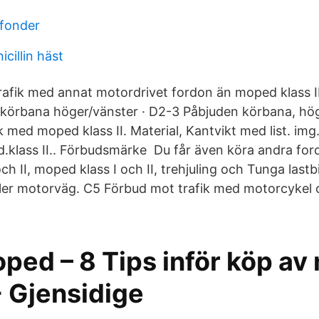
fonder
icillin häst
afik med annat motordrivet fordon än moped klass II
 körbana höger/vänster · D2-3 Påbjuden körbana, hö
k med moped klass II. Material, Kantvikt med list. im
.klass II.. Förbudsmärke Du får även köra andra fo
h II, moped klass I och II, trehjuling och Tunga lastb
ller motorväg. C5 Förbud mot trafik med motorcykel
ed – 8 Tips inför köp av 
 Gjensidige