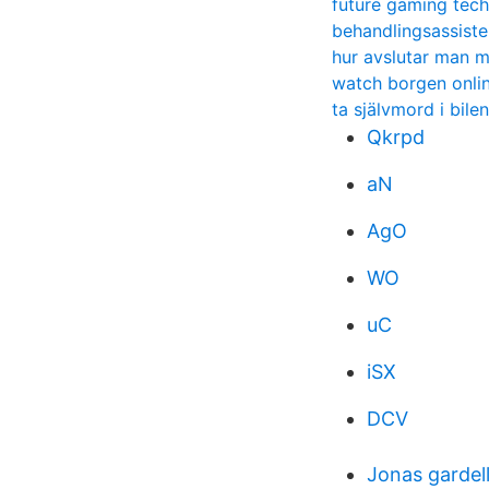
future gaming tec
behandlingsassiste
hur avslutar man 
watch borgen onli
ta självmord i bilen
Qkrpd
aN
AgO
WO
uC
iSX
DCV
Jonas gardel