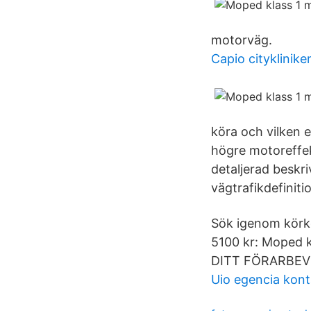
motorväg.
Capio cityklinik
köra och vilken 
högre motoreffek
detaljerad beskri
vägtrafikdefinit
Sök igenom körko
5100 kr: Moped kl
DITT FÖRARBEVIS 
Uio egencia kont