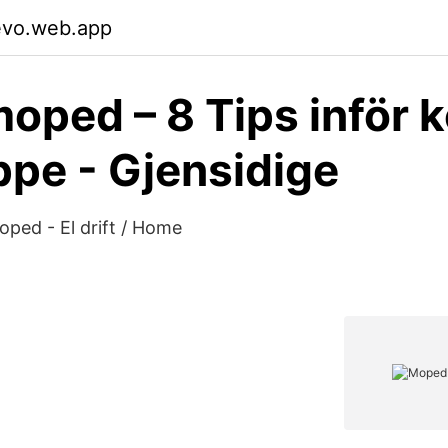
evo.web.app
oped – 8 Tips inför 
pe - Gjensidige
moped - El drift / Home