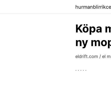
hurmanblirrikc
Köpa m
ny mop
eldrift.com / el 
. . . . .