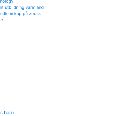
hnology
nt utbildning värmland
medlemskap på zoosk
ne
ls barn