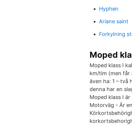
Hyphen
Ariane saint
Forkylning st
Moped kla
Moped klass I ka
km/tim (men får 
även ha: 1 – två
denna har en sl
Moped klass I är
Motorväg - Är en 
Körkortsbehörigh
korkortsbehorigh