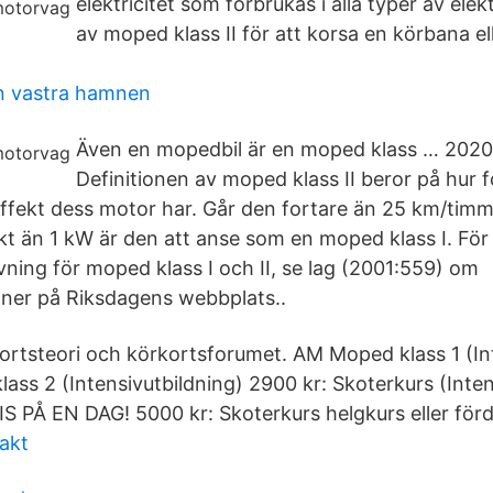
elektricitet som förbrukas i alla typer av elekt
av moped klass II för att korsa en körbana e
en vastra hamnen
Även en mopedbil är en moped klass … 202
Definitionen av moped klass II beror på hur f
effekt dess motor har. Går den fortare än 25 km/timm
t än 1 kW är den att anse som en moped klass I. För
vning för moped klass I och II, se lag (2001:559) om
ioner på Riksdagens webbplats..
rtsteori och körkortsforumet. AM Moped klass 1 (Int
ass 2 (Intensivutbildning) 2900 kr: Skoterkurs (Inten
PÅ EN DAG! 5000 kr: Skoterkurs helgkurs eller förde
akt