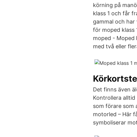
körning på manö
klass 1 och får 
gammal och har v
för moped klass 
moped - Moped kl
med två eller fl
Körkortste
Det finns även ä
Kontrollera allti
som förare som a
motorled – Här f
symboliserar mot