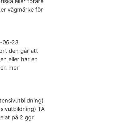
riska eller förare
ller vägmärke för
0-06-23
ort den går att
en eller har en
 en mer
ensivutbildning)
sivutbildning) TA
lat på 2 ggr.