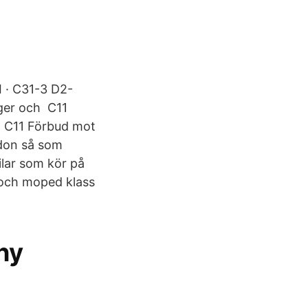
 · C31-3 D2-
ger och C11
g. C11 Förbud mot
rdon så som
ilar som kör på
 och moped klass
ny