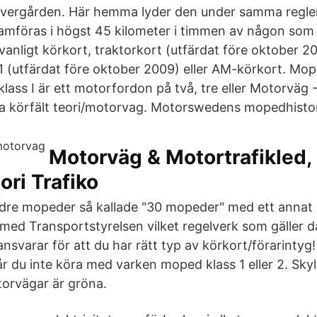
vergården. Här hemma lyder den under samma regl
framföras i högst 45 kilometer i timmen av någon som 
anligt körkort, traktorkort (utfärdat före oktober 20
1 (utfärdat före oktober 2009) eller AM-körkort. Mop
ass I är ett motorfordon på två, tre eller Motorväg -
era körfält teori/motorvag. Motorswedens mopedhistor
Motorväg & Motortrafikled,
ori Trafiko
ldre mopeder så kallade "30 mopeder" med ett annat 
d med Transportstyrelsen vilket regelverk som gäller då
nsvarar för att du har rätt typ av körkort/förarinty
år du inte köra med varken moped klass 1 eller 2. Sky
orvägar är gröna.