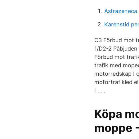
Astrazeneca 
Karenstid pen
C3 Förbud mot tr
1/D2-2 Påbjuden
Förbud mot trafi
trafik med moped
motorredskap I oc
motortrafikled e
I . . .
Köpa mop
moppe -