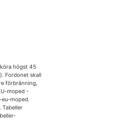
 köra högst 45
. Fordonet skall
re förbränning,
 EU-moped -
-1-eu-moped.
 Tabeller
beller-