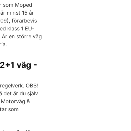
er som Moped
är minst 15 år
09), förarbevis
ed klass 1 EU-
 Är en större väg
ia.
 2+1 väg -
regelverk. OBS!
 det är du själv
g! Motorväg &
ltar som