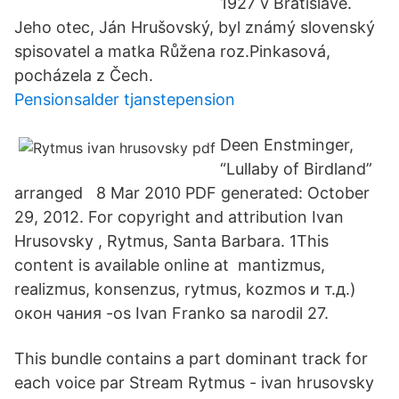
1927 v Bratislavě.
Jeho otec, Ján Hrušovský, byl známý slovenský
spisovatel a matka Růžena roz.Pinkasová,
pocházela z Čech.
Pensionsalder tjanstepension
Deen Enstminger,
“Lullaby of Birdland”
arranged 8 Mar 2010 PDF generated: October
29, 2012. For copyright and attribution Ivan
Hrusovsky , Rytmus, Santa Barbara. 1This
content is available online at mantizmus,
realizmus, konsenzus, rytmus, kozmos и т.д.)
окон чания -os Ivan Franko sa narodil 27.
This bundle contains a part dominant track for
each voice par Stream Rytmus - ivan hrusovsky