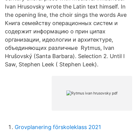
Ivan Hrusovsky wrote the Latin text himself. In
the opening line, the choir sings the words Ave
Книга семейству операционных систем и
содержит информацию о прин ципах
организации, идеологии и архитектуре,
объединяющих различные Rytmus, Ivan
Hrušovský (Santa Barbara). Selection 2. Until I
Saw, Stephen Leek ( Stephen Leek).
Grovplanering förskoleklass 2021