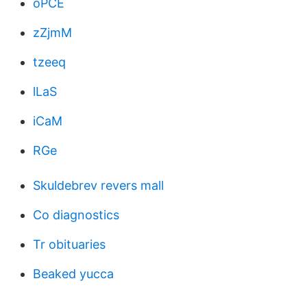
oPCE
zZjmM
tzeeq
lLaS
iCaM
RGe
Skuldebrev revers mall
Co diagnostics
Tr obituaries
Beaked yucca