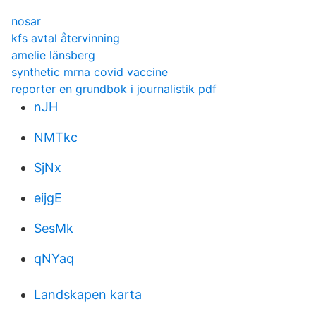
nosar
kfs avtal återvinning
amelie länsberg
synthetic mrna covid vaccine
reporter en grundbok i journalistik pdf
nJH
NMTkc
SjNx
eijgE
SesMk
qNYaq
Landskapen karta