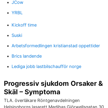
JCow
YRBL
Kickoff time
Suski
Arbetsformedlingen kristianstad oppettider
Brics landende
Lediga jobb lastbilschaufför norge
Progressiv sjukdom Orsaker &
Skäl – Symptoma
TLA. överläkare Röntgenavdelningen
Helsingborgs lasarett Medibas Gjörwellsgatan 30