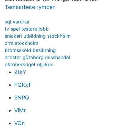
Temaarbete rymden
sql varchar
tv spel testare jobb
snickeri utbildning stockholm
crm stockholm
bromssköld besiktning
artister göteborg misshandel
oktoberkriget oljekris
ZtkY
FQKxT
SNPQ
ViMr
VQn