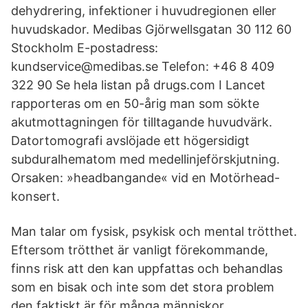
dehydrering, infektioner i huvudregionen eller
huvudskador. Medibas Gjörwellsgatan 30 112 60
Stockholm E-postadress:
kundservice@medibas.se Telefon: +46 8 409
322 90 Se hela listan på drugs.com I Lancet
rapporteras om en 50-årig man som sökte
akutmottagningen för tilltagande huvudvärk.
Datortomografi avslöjade ett högersidigt
subduralhematom med medellinjeförskjutning.
Orsaken: »headbangande« vid en Motörhead-
konsert.
Man talar om fysisk, psykisk och mental trötthet.
Eftersom trötthet är vanligt förekommande,
finns risk att den kan uppfattas och behandlas
som en bisak och inte som det stora problem
den faktiskt är för många människor.