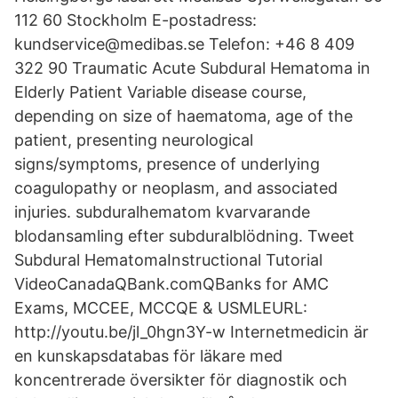
112 60 Stockholm E-postadress:
kundservice@medibas.se Telefon: +46 8 409
322 90 Traumatic Acute Subdural Hematoma in
Elderly Patient Variable disease course,
depending on size of haematoma, age of the
patient, presenting neurological
signs/symptoms, presence of underlying
coagulopathy or neoplasm, and associated
injuries. subduralhematom kvarvarande
blodansamling efter subduralblödning. Tweet
Subdural HematomaInstructional Tutorial
VideoCanadaQBank.comQBanks for AMC
Exams, MCCEE, MCCQE & USMLEURL:
http://youtu.be/jl_0hgn3Y-w Internetmedicin är
en kunskapsdatabas för läkare med
koncentrerade översikter för diagnostik och