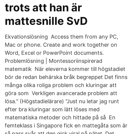
trots att han är
mattesnille SvD
Ekvationslösning Access them from any PC,
Mac or phone. Create and work together on
Word, Excel or PowerPoint documents.
Problemlösning | Montessoriinspirerad
matematik När eleverna kommer till högstadiet
bör de redan behärska bråk begreppet Det finns
många olika roliga problem och kluringar att
göra som Verkligen avancerade problem att
lösa." (Högstadielärare) "Just nu letar jag runt
efter bra kluringar som lätt löses med
matematiska metoder och hittade på så En
femteklass i Singapore fick en mattegåta som är
så pass svår att den gick viral på nätet. Det