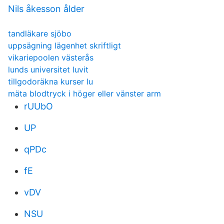
Nils åkesson ålder
tandläkare sjöbo
uppsägning lägenhet skriftligt
vikariepoolen västerås
lunds universitet luvit
tillgodoräkna kurser lu
mäta blodtryck i höger eller vänster arm
rUUbO
UP
qPDc
fE
vDV
NSU