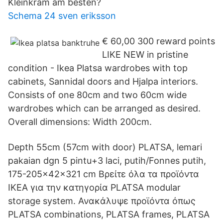
Kleinkram am besten?
Schema 24 sven eriksson
€ 60,00 300 reward points
LIKE NEW in pristine
condition - Ikea Platsa wardrobes with top
cabinets, Sannidal doors and Hjalpa interiors.
Consists of one 80cm and two 60cm wide
wardrobes which can be arranged as desired.
Overall dimensions: Width 200cm.
Depth 55cm (57cm with door) PLATSA, lemari
pakaian dgn 5 pintu+3 laci, putih/Fonnes putih,
175-205x42x321 cm Βρείτε όλα τα προϊόντα
ΙΚΕΑ για την κατηγορία PLATSA modular
storage system. Ανακάλυψε προϊόντα όπως
PLATSA combinations, PLATSA frames, PLATSA