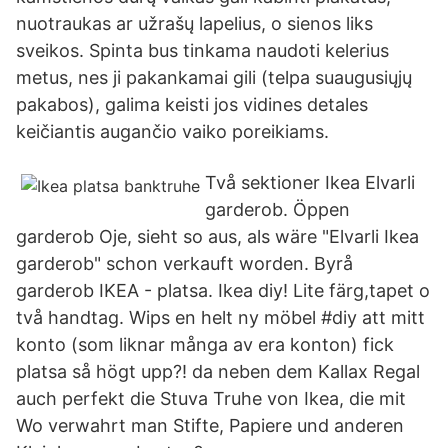
nuotraukas ar užrašų lapelius, o sienos liks
sveikos. Spinta bus tinkama naudoti kelerius
metus, nes ji pakankamai gili (telpa suaugusiųjų
pakabos), galima keisti jos vidines detales
keičiantis augančio vaiko poreikiams.
Två sektioner Ikea Elvarli
garderob. Öppen
garderob Oje, sieht so aus, als wäre "Elvarli Ikea
garderob" schon verkauft worden. Byrå
garderob IKEA - platsa. Ikea diy! Lite färg,tapet o
två handtag. Wips en helt ny möbel #diy att mitt
konto (som liknar många av era konton) fick
platsa så högt upp?! da neben dem Kallax Regal
auch perfekt die Stuva Truhe von Ikea, die mit
Wo verwahrt man Stifte, Papiere und anderen