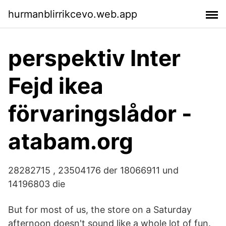
hurmanblirrikcevo.web.app
perspektiv Inter
Fejd ikea
förvaringslådor -
atabam.org
28282715 , 23504176 der 18066911 und
14196803 die
But for most of us, the store on a Saturday
afternoon doesn't sound like a whole lot of fun.