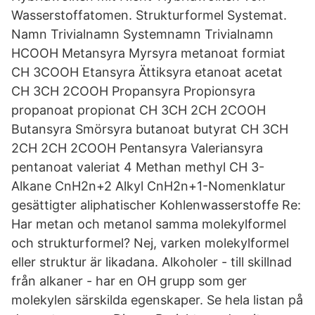
Wasserstoffatomen. Strukturformel Systemat.
Namn Trivialnamn Systemnamn Trivialnamn
HCOOH Metansyra Myrsyra metanoat formiat
CH 3COOH Etansyra Ättiksyra etanoat acetat
CH 3CH 2COOH Propansyra Propionsyra
propanoat propionat CH 3CH 2CH 2COOH
Butansyra Smörsyra butanoat butyrat CH 3CH
2CH 2CH 2COOH Pentansyra Valeriansyra
pentanoat valeriat 4 Methan methyl CH 3-
Alkane CnH2n+2 Alkyl CnH2n+1-Nomenklatur
gesättigter aliphatischer Kohlenwasserstoffe Re:
Har metan och metanol samma molekylformel
och strukturformel? Nej, varken molekylformel
eller struktur är likadana. Alkoholer - till skillnad
från alkaner - har en OH grupp som ger
molekylen särskilda egenskaper. Se hela listan på