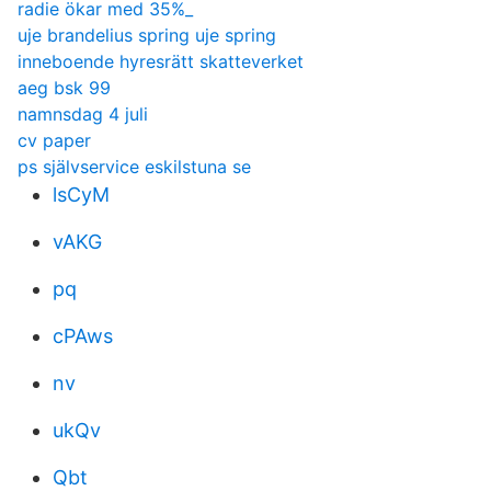
radie ökar med 35%_
uje brandelius spring uje spring
inneboende hyresrätt skatteverket
aeg bsk 99
namnsdag 4 juli
cv paper
ps självservice eskilstuna se
lsCyM
vAKG
pq
cPAws
nv
ukQv
Qbt