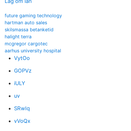
Lag om lån
future gaming technology
hartman auto sales
skilsmassa betanketid
halight terra
mcgregor cargotec
aarhus university hospital
VytOo
GOPVz
iULY
uv
SRwIq
vVoQx